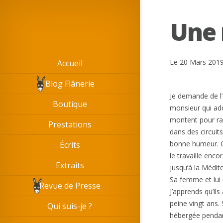
Une 
Le 20 Mars 2019 
Accueil
Blog Flânerie
Je demande de l’
Boutique
monsieur qui ado
montent pour ran
Prestations
dans des circui
bonne humeur. C’
Écrits
le travaille encor
Extraits
jusqu’à la Médit
Sa femme et lui 
Revue de Presse
J’apprends qu’ils
peine vingt ans. 
Qui suis-je ?
hébergée pendant