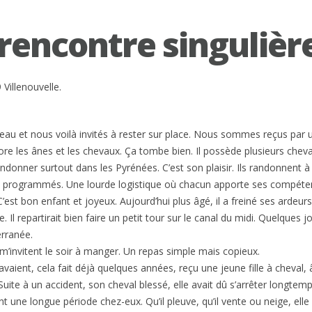
rencontre singulièr
Villenouvelle.
eau et nous voilà invités à rester sur place. Nous sommes reçus par 
re les ânes et les chevaux. Ça tombe bien. Il possède plusieurs cheva
donner surtout dans les Pyrénées. C’est son plaisir. Ils randonnent à 
ts programmés. Une lourde logistique où chacun apporte ses compéte
est bon enfant et joyeux. Aujourd’hui plus âgé, il a freiné ses ardeurs
e. Il repartirait bien faire un petit tour sur le canal du midi. Quelques j
erranée.
m’invitent le soir à manger. Un repas simple mais copieux.
 avaient, cela fait déjà quelques années, reçu une jeune fille à cheval,
Suite à un accident, son cheval blessé, elle avait dû s’arrêter longtemps.
 une longue période chez-eux. Qu’il pleuve, qu’il vente ou neige, elle