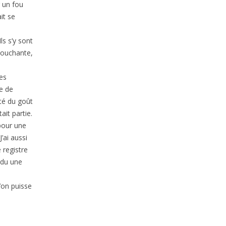
r un fou
ait se
ls s’y sont
 touchante,
ues
ue de
été du goût
ait partie.
 pour une
’ai aussi
 registre
ndu une
’on puisse