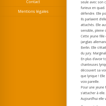
Contact
seule avec son c
furieux en quad. 
Mentions légales
défendre. Elle po
Ils parlaient d’e
attachés. Elle au
sensible, pleine 
Cette jeune fille
(anglais allemand
Berlin. Elle s’é
du jury. Marginal
En plus d’avoir t
chanteuses lyriq
découvert sa voi
que lyrique ! El
voix pareille.
Pour une jeune f
s’attacher à elle
Aujourd’hui elle