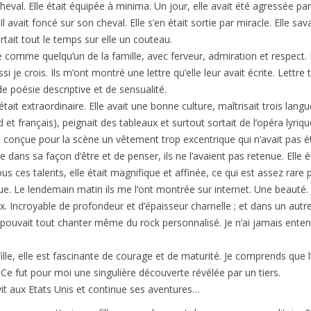
heval. Elle était équipée à minima. Un jour, elle avait été agressée pa
Il avait foncé sur son cheval. Elle s’en était sortie par miracle. Elle sav
rtait tout le temps sur elle un couteau.
lle comme quelqu’un de la famille, avec ferveur, admiration et respect. I
ssi je crois. Ils m’ont montré une lettre qu’elle leur avait écrite. Lettre
de poésie descriptive et de sensualité.
 était extraordinaire. Elle avait une bonne culture, maîtrisait trois lang
 et français), peignait des tableaux et surtout sortait de l’opéra lyriq
tait conçue pour la scène un vêtement trop excentrique qui n’avait pas 
e dans sa façon d’être et de penser, ils ne l’avaient pas retenue. Elle ét
ous ces talents, elle était magnifique et affinée, ce qui est assez rare
ue. Le lendemain matin ils me l’ont montrée sur internet. Une beauté. J
x. Incroyable de profondeur et d’épaisseur charnelle ; et dans un autre
le pouvait tout chanter même du rock personnalisé. Je n’ai jamais ente
ille, elle est fascinante de courage et de maturité. Je comprends que l
. Ce fut pour moi une singulière découverte révélée par un tiers.
 vit aux Etats Unis et continue ses aventures…