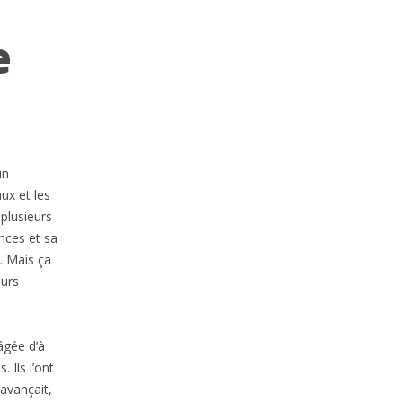
e
un
ux et les
plusieurs
nces et sa
. Mais ça
ours
 âgée d’à
 Ils l’ont
 avançait,