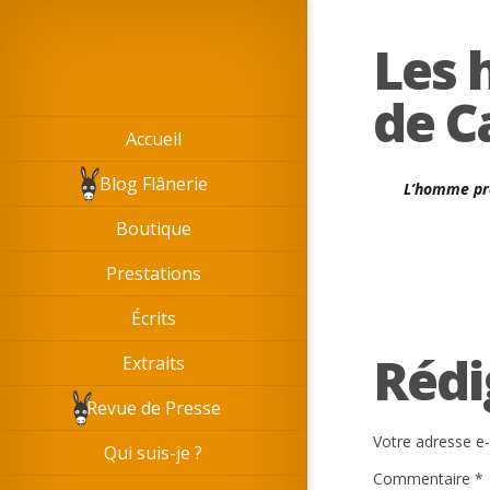
Les 
de C
Accueil
Blog Flânerie
L’homme pré
Boutique
Prestations
Écrits
Rédi
Extraits
Revue de Presse
Votre adresse e-
Qui suis-je ?
Commentaire
*