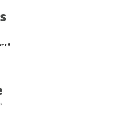
s
a-t-il
e
c
*