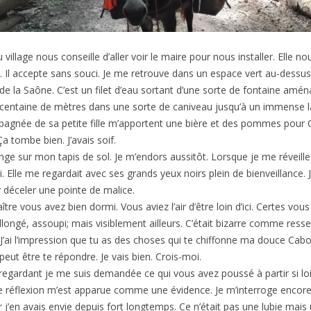
village nous conseille d’aller voir le maire pour nous installer. Elle no
i. Il accepte sans souci. Je me retrouve dans un espace vert au-dessus
e de la Saône. C’est un filet d’eau sortant d’une sorte de fontaine amén
centaine de mètres dans une sorte de caniveau jusqu’à un immense la
gnée de sa petite fille m’apportent une bière et des pommes pour 
Ça tombe bien. J’avais soif.
onge sur mon tapis de sol. Je m’endors aussitôt. Lorsque je me réveill
. Elle me regardait avec ses grands yeux noirs plein de bienveillance. J
y déceler une pointe de malice.
e vous avez bien dormi. Vous aviez l’air d’être loin d’ici. Certes vous 
allongé, assoupi; mais visiblement ailleurs. C’était bizarre comme resse
. J’ai l’impression que tu as des choses qui te chiffonne ma douce Cabo
peut être te répondre. Je vais bien. Crois-moi.
 regardant je me suis demandée ce qui vous avez poussé à partir si loi
e réflexion m’est apparue comme une évidence. Je m’interroge encore
ar j’en avais envie depuis fort longtemps. Ce n’était pas une lubie mais