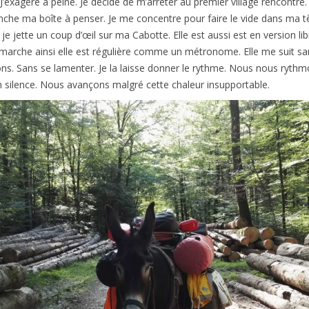
J’exagère à peine. Je décide de m’arrêter au premier village rencontré.
nche ma boîte à penser. Je me concentre pour faire le vide dans ma t
 jette un coup d’œil sur ma Cabotte. Elle est aussi est en version libr
 marche ainsi elle est régulière comme un métronome. Elle me suit sa
ns. Sans se lamenter. Je la laisse donner le rythme. Nous nous ryth
 silence. Nous avançons malgré cette chaleur insupportable.