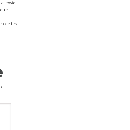
’ai envie
votre
Peu de tes
e
c
*