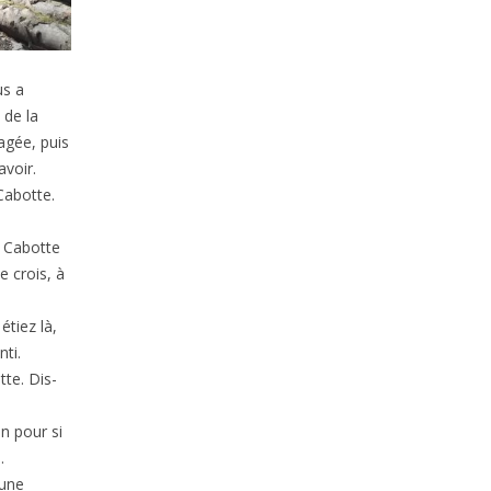
us a
 de la
agée, puis
voir.
Cabotte.
e Cabotte
e crois, à
étiez là,
nti.
tte. Dis-
n pour si
.
 une