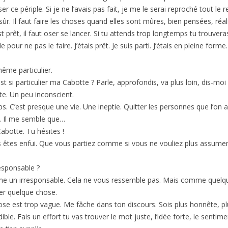
ser ce périple. Si je ne l’avais pas fait, je me le serai reproché tout le 
 sûr. Il faut faire les choses quand elles sont mûres, bien pensées, réal
t prêt, il faut oser se lancer. Si tu attends trop longtemps tu trouvera
 pour ne pas le faire. J’étais prêt. Je suis parti. J’étais en pleine forme
même particulier.
st si particulier ma Cabotte ? Parle, approfondis, va plus loin, dis-moi
ête. Un peu inconscient.
s. C’est presque une vie. Une ineptie. Quitter les personnes que l’on 
l. Il me semble que…
botte. Tu hésites !
 êtes enfui. Que vous partiez comme si vous ne vouliez plus assume
sponsable ?
 un irresponsable. Cela ne vous ressemble pas. Mais comme quelqu
er quelque chose.
se est trop vague. Me fâche dans ton discours. Sois plus honnête, pl
dible. Fais un effort tu vas trouver le mot juste, l’idée forte, le sentime