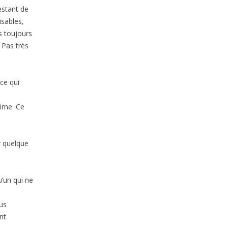
restant de
isables,
s toujours
. Pas très
 ce qui
aime. Ce
r quelque
’un qui ne
us
nt