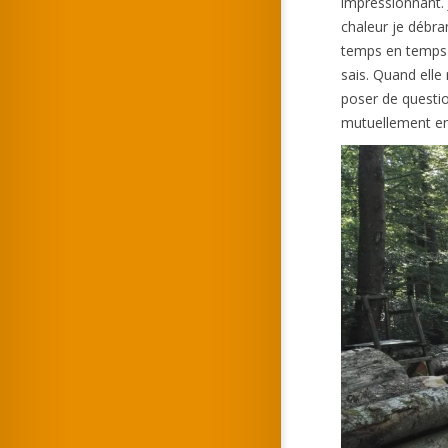
impressionnant. 
chaleur je débra
temps en temps je
sais. Quand elle
poser de questio
mutuellement en