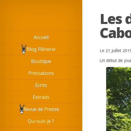
Les 
Cabo
Accueil
Blog Flânerie
Le 21 Juillet 201
Un début de jour
Boutique
Prestations
Écrits
Extraits
Revue de Presse
Qui suis-je ?