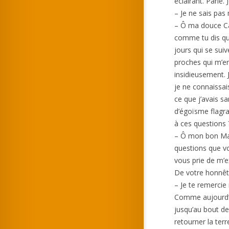
éclairant. Parle. 
– Je ne sais pas m
– Ô ma douce Cab
comme tu dis que
jours qui se suiv
proches qui m’en
insidieusement. J’
je ne connaissais
ce que j’avais s
d’égoïsme flagr
à ces questions 
– Ô mon bon Maî
questions que vo
vous prie de m’e
De votre honnêt
– Je te remercie
Comme aujourd’hui
jusqu’au bout de
retourner la terr