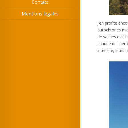
Contact
Mentions légales
J’en profite enc
autochtones m’a 
de vaches essaim
chaude de libert
intensité, leurs 