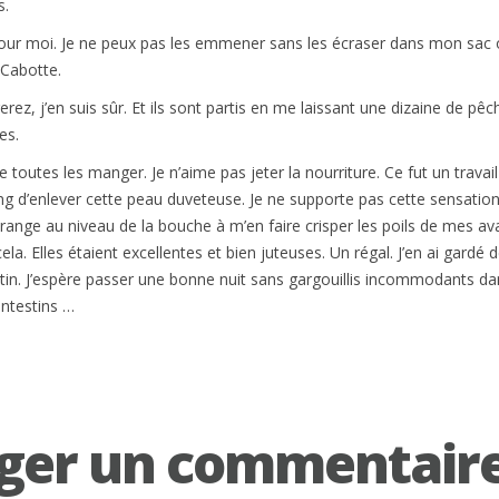
s.
 pour moi. Je ne peux pas les emmener sans les écraser dans mon sac
 Cabotte.
ez, j’en suis sûr. Et ils sont partis en me laissant une dizaine de pêc
es.
e toutes les manger. Je n’aime pas jeter la nourriture. Ce fut un travail
ng d’enlever cette peau duveteuse. Je ne supporte pas cette sensatio
trange au niveau de la bouche à m’en faire crisper les poils de mes av
cela. Elles étaient excellentes et bien juteuses. Un régal. J’en ai gardé
in. J’espère passer une bonne nuit sans gargouillis incommodants da
intestins …
ger un commentair