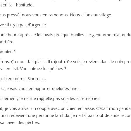
er. J’ai l’habitude.
 pas pressé, nous vous en ramenons. Nous allons au village.
ez il n’y a pas d’urgence.
 une heure après. Je les avais presque oubliés. Le gendarme m’a tendu
ortière.
ombien ?
rons. Ça nous fait plaisir. Il rajouta. Ce soir je reviens dans le coin p
ai en civil. Vous aimez les pêches ?
ont bien mûres. Sinon je…
eot. Je vais vous en apporter quelques-unes.
apidement, je ne me rappelle pas si je les ai remerciés.
uit, je vois arriver un couple avec un chien en laisse. C’était mon gend
ui-ci redevient une personne lambda. Je ne l’ai pas tout de suite recon
n sac avec des pêches.