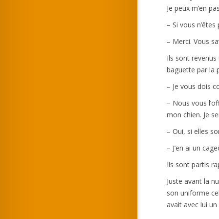
Je peux m’en pass
– Si vous n’êtes
– Merci. Vous sav
Ils sont revenus
baguette par la p
– Je vous dois c
– Nous vous l’off
mon chien. Je ser
– Oui, si elles s
– J’en ai un cag
Ils sont partis r
Juste avant la n
son uniforme cel
avait avec lui u