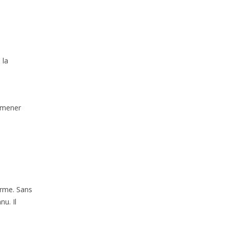
 la
romener
arme. Sans
nu. Il