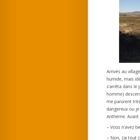
Arrivés au villag
humide, mais idé
s’arrêta dans l
homme) descendir
me parurent très
dangereux ou je 
Anthème. Avant 
– Vous n’avez be
– Non, j’ai tout 