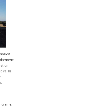
 endroit
ndarmerie
 et un
ire. Ils
e
t-
un drame.