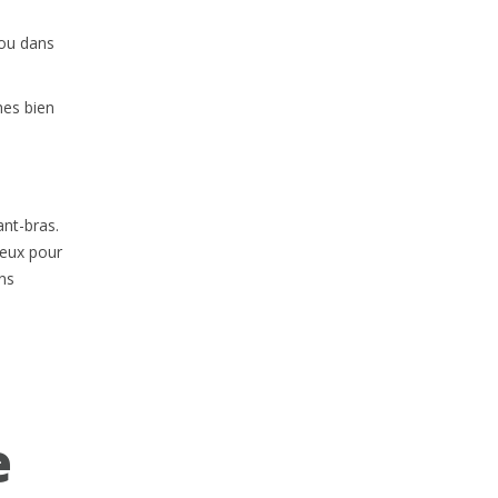
 ou dans
hes bien
n
ant-bras.
 deux pour
ns
e