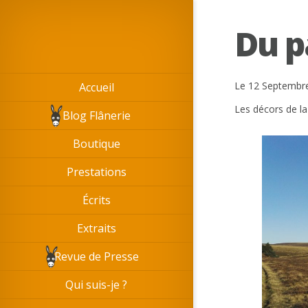
Du p
Le 12 Septembr
Accueil
Les décors de la
Blog Flânerie
Boutique
Prestations
Écrits
Extraits
Revue de Presse
Qui suis-je ?