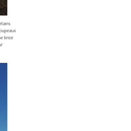
rtains
troupeaux
e brise
ur